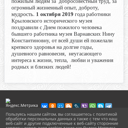
пожилым людям за добросовестный труд, за
огромный жизненный опыт, доброту,
мудрость.
1 октября 2019
года работники
Крыловского исторического музея
поздравили с Днем пожилого человека
бывшего работника музея Варнавских Нину
Константиновну,
от всей души ей пожелали
крепкого здоровья на долгие годы,
душевного равновесия, неугасающего
интереса к жизни, тепла, любви и уважения
родных и близких людей!
Пользуясь нашим сайтом, вы соглашаетесь с политикой
обработки персональных данных а также с тем что наш
веб-сайт и другие подключенные к веб-сайту сторонние
2026 г. muzeikim.ru
сервисы используют cookies такие как Яндекс Метрика,