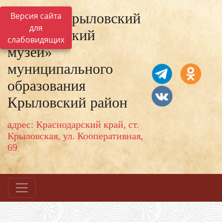
МКУК «Крыловский
Версия сайта
для
исторический
слабовидящих
музей»
муниципального
образования
Крыловский район
адрес: Краснодарский край, ст.
Крыловская, ул. Кооперативная,
69