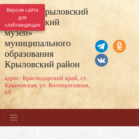
МКУК «Крыловский
Версия сайта
для
исторический
слабовидящих
музей»
муниципального
образования
Крыловский район
адрес: Краснодарский край, ст.
Крыловская, ул. Кооперативная,
69