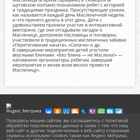
шутовском колпаке) познакомили ребят с историей
и традициями праздника. Присутствующие узнали,
как называется каждый день Масленичной недели,
и что принято делать в этот день. Дети с
удовольствием приняли участие в интерактивной
викторине, где они отгадывали загадки о
Масленице, дополняли пословицы и поговорки,
участвовали в традиционных масленичных забавах:
«Перетягивание каната», «Силачи» и др.
В завершении мероприятия детей угостили
вкусными блинами. «Без блина — не Маслена!» —
напомнили организаторы ребятам, завершая
мероприятие и желая всем весело провести
Масленицу».
Пользуясь нашим сайтом, вы соглашаетесь с политикой
обработки персональных данных а также с тем что наш
веб-сайт и другие подключенные к веб-сайту сторонние
2026 г. muzeikim.ru
сервисы используют cookies такие как Яндекс Метрика,
Вход