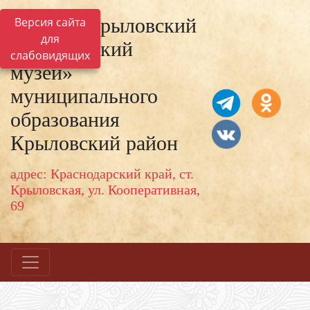
МКУК «Крыловский
Версия сайта
для
исторический
слабовидящих
музей»
муниципального
образования
Крыловский район
адрес: Краснодарский край, ст.
Крыловская, ул. Кооперативная,
69