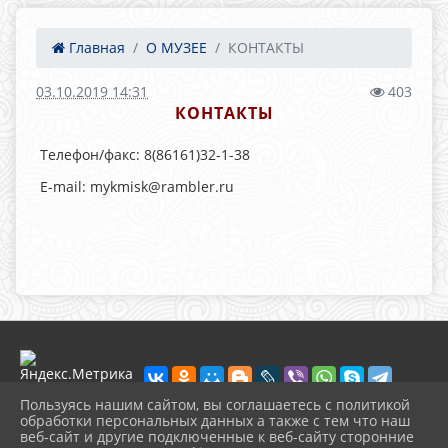
Главная
О МУЗЕЕ
КОНТАКТЫ
03.10.2019 14:31
403
КОНТАКТЫ
Телефон/факс: 8(86161)32-1-38
E-mail: mykmisk@rambler.ru
Пользуясь нашим сайтом, вы соглашаетесь с политикой
обработки персональных данных а также с тем что наш
веб-сайт и другие подключенные к веб-сайту сторонние
2026 г. muzeikim.ru