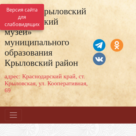
МКУК «Крыловский
Версия сайта
для
исторический
слабовидящих
музей»
муниципального
образования
Крыловский район
адрес: Краснодарский край, ст.
Крыловская, ул. Кооперативная,
69