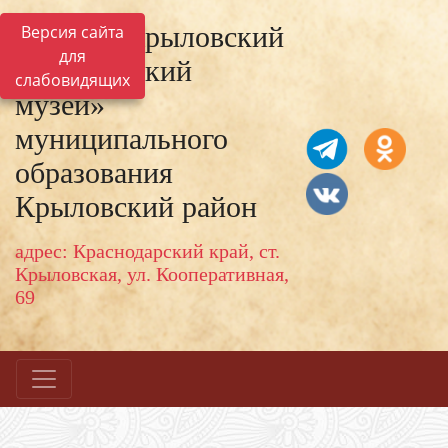
МКУК «Крыловский
Версия сайта
для
исторический
слабовидящих
музей»
муниципального
образования
Крыловский район
адрес: Краснодарский край, ст.
Крыловская, ул. Кооперативная,
69