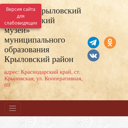
МКУК «Крыловский
Версия сайта
для
исторический
слабовидящих
музей»
муниципального
образования
Крыловский район
адрес: Краснодарский край, ст.
Крыловская, ул. Кооперативная,
69