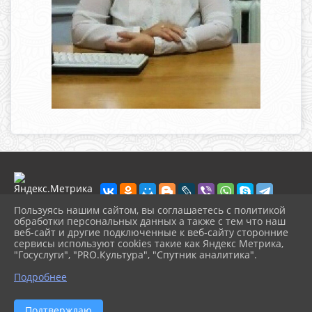
Пользуясь нашим сайтом, вы соглашаетесь с политикой
обработки персональных данных а также с тем что наш
веб-сайт и другие подключенные к веб-сайту сторонние
2026 г. muzeikim.ru
сервисы используют cookies такие как Яндекс Метрика,
Вход
"Госуслуги", "PRO.Культура", "Спутник аналитика".
Карта сайта
^
Политика обработки персональных данных
Подробнее
Сделано на KubCMS
Разработка и поддержка
Подтверждаю