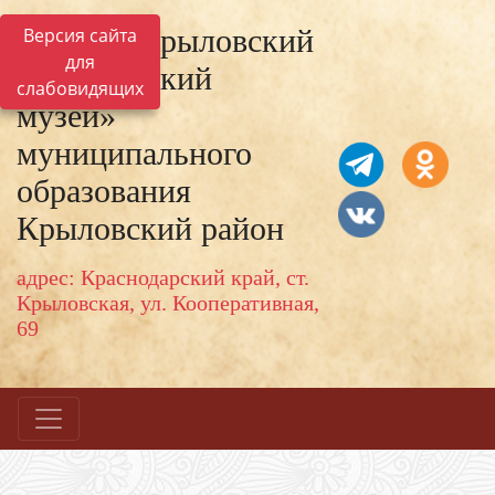
МКУК «Крыловский
Версия сайта
для
исторический
слабовидящих
музей»
муниципального
образования
Крыловский район
адрес: Краснодарский край, ст.
Крыловская, ул. Кооперативная,
69