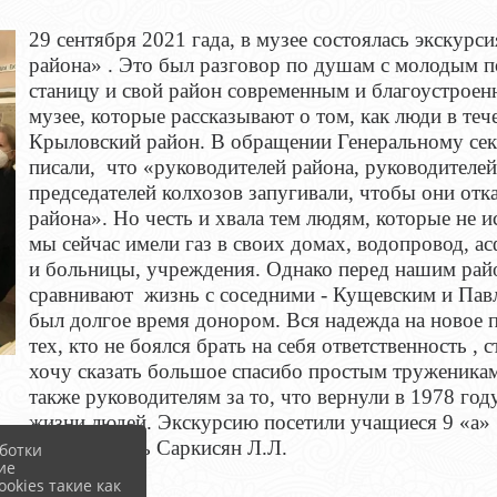
29 сентября 2021 гада, в музее состоялась экскур
района» . Это был разговор по душам с молодым п
станицу и свой район современным и благоустрое
музее, которые рассказывают о том, как люди в теч
Крыловский район. В обращении Генеральному се
писали, что «руководителей района, руководителей
председателей колхозов запугивали, чтобы они отка
района». Но честь и хвала тем людям, которые не 
мы сейчас имели газ в своих домах, водопровод, а
и больницы, учреждения. Однако перед нашим рай
сравнивают жизнь с соседними - Кущевским и Пав
был долгое время донором. Вся надежда на новое 
тех, кто не боялся брать на себя ответственность ,
хочу сказать большое спасибо простым труженикам
также руководителям за то, что вернули в 1978 го
жизни людей. Экскурсию посетили учащиеся 9 «а
руководитель Саркисян Л.Л.
ботки
ие
okies такие как