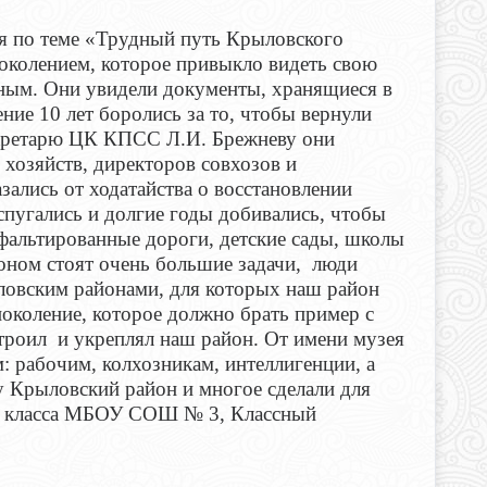
сия по теме «Трудный путь Крыловского
околением, которое привыкло видеть свою
нным. Они увидели документы, хранящиеся в
ение 10 лет боролись за то, чтобы вернули
кретарю ЦК КПСС Л.И. Брежневу они
 хозяйств, директоров совхозов и
зались от ходатайства о восстановлении
испугались и долгие годы добивались, чтобы
сфальтированные дороги, детские сады, школы
оном стоят очень большие задачи, люди
ловским районами, для которых наш район
поколение, которое должно брать пример с
 строил и укреплял наш район. От имени музея
: рабочим, колхозникам, интеллигенции, а
ду Крыловский район и многое сделали для
» класса МБОУ СОШ № 3, Классный