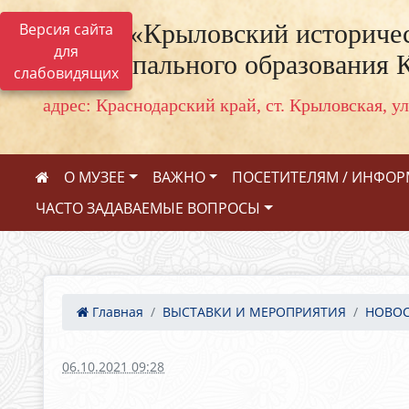
МКУК «Крыловский историчес
Версия сайта
для
муниципального образования 
слабовидящих
адрес: Краснодарский край, ст. Крыловская, ул
О МУЗЕЕ
ВАЖНО
ПОСЕТИТЕЛЯМ / ИНФО
ЧАСТО ЗАДАВАЕМЫЕ ВОПРОСЫ
Главная
ВЫСТАВКИ И МЕРОПРИЯТИЯ
НОВО
06.10.2021 09:28