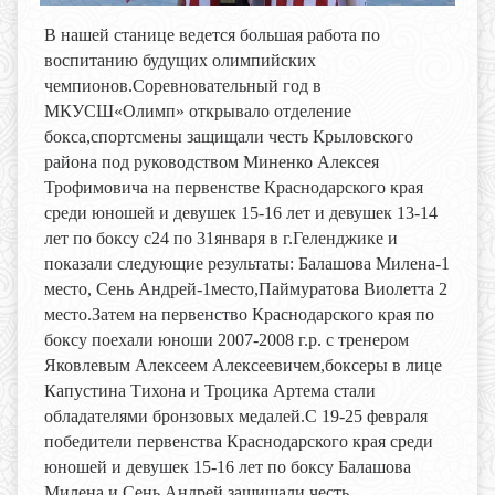
В нашей станице ведется большая работа по
воспитанию будущих олимпийских
чемпионов.Соревновательный год в
МКУСШ«Олимп» открывало отделение
бокса,спортсмены защищали честь Крыловского
района под руководством Миненко Алексея
Трофимовича на первенстве Краснодарского края
среди юношей и девушек 15-16 лет и девушек 13-14
лет по боксу с24 по 31января в г.Геленджике и
показали следующие результаты: Балашова Милена-1
место, Сень Андрей-1место,Паймуратова Виолетта 2
место.Затем на первенство Краснодарского края по
боксу поехали юноши 2007-2008 г.р. с тренером
Яковлевым Алексеем Алексеевичем,боксеры в лице
Капустина Тихона и Троцика Артема стали
обладателями бронзовых медалей.С 19-25 февраля
победители первенства Краснодарского края среди
юношей и девушек 15-16 лет по боксу Балашова
Милена и Сень Андрей защищали честь