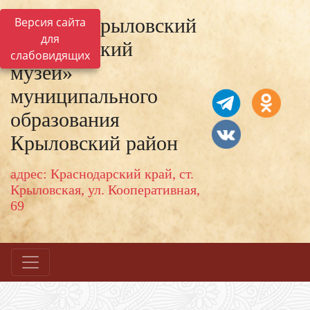
МКУК «Крыловский
Версия сайта
для
исторический
слабовидящих
музей»
муниципального
образования
Крыловский район
адрес: Краснодарский край, ст.
Крыловская, ул. Кооперативная,
69