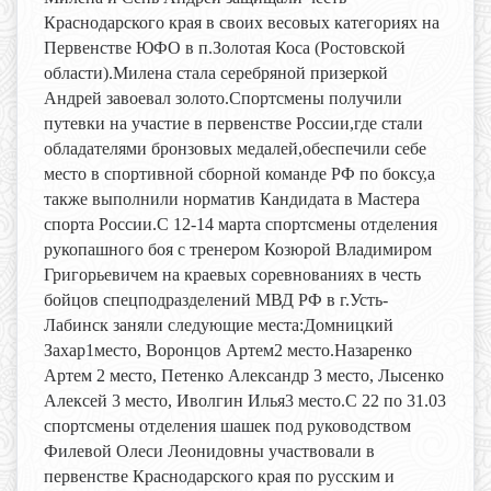
Краснодарского края в своих весовых категориях на
Первенстве ЮФО в п.Золотая Коса (Ростовской
области).Милена стала серебряной призеркой
Андрей завоевал золото.Спортсмены получили
путевки на участие в первенстве России,где стали
обладателями бронзовых медалей,обеспечили себе
место в спортивной сборной команде РФ по боксу,а
также выполнили норматив Кандидата в Мастера
спорта России.С 12-14 марта спортсмены отделения
рукопашного боя с тренером Козюрой Владимиром
Григорьевичем на краевых соревнованиях в честь
бойцов спецподразделений МВД РФ в г.Усть-
Лабинск заняли следующие места:Домницкий
Захар1место, Воронцов Артем2 место.Назаренко
Артем 2 место, Петенко Александр 3 место, Лысенко
Алексей 3 место, Иволгин Илья3 место.С 22 по 31.03
спортсмены отделения шашек под руководством
Филевой Олеси Леонидовны участвовали в
первенстве Краснодарского края по русским и