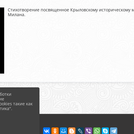
Стихотворение посвященное Крыловскому историческому м
Милана.
ботки
ие
okies такие как
тика".