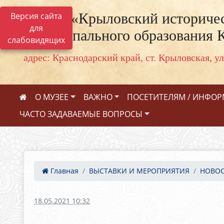
МКУК «Крыловский историчес
Версия сайта
для
муниципального образования 
слабовидящих
адрес: Краснодарский край, ст. Крыловская, ул
О МУЗЕЕ
ВАЖНО
ПОСЕТИТЕЛЯМ / ИНФО
ЧАСТО ЗАДАВАЕМЫЕ ВОПРОСЫ
Главная
ВЫСТАВКИ И МЕРОПРИЯТИЯ
НОВО
18.05.2021 10:32