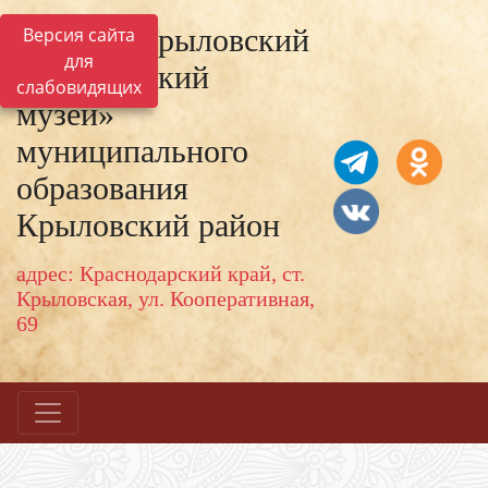
МКУК «Крыловский
Версия сайта
для
исторический
слабовидящих
музей»
муниципального
образования
Крыловский район
адрес: Краснодарский край, ст.
Крыловская, ул. Кооперативная,
69