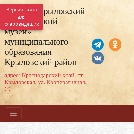
МКУК «Крыловский
Версия сайта
для
исторический
слабовидящих
музей»
муниципального
образования
Крыловский район
адрес: Краснодарский край, ст.
Крыловская, ул. Кооперативная,
69