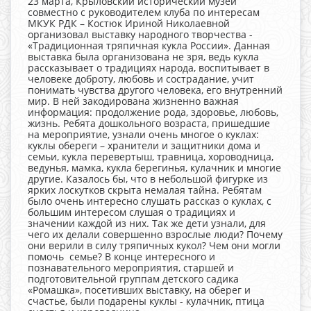
23 марта, Крыловский исторический музей
совместно с руководителем клуба по интересам
МКУК РДК – Костюк Ириной Николаевной
организовал выставку народного творчества -
«Традиционная тряпичная кукла России». Данная
выставка была организована не зря, ведь кукла
рассказывает о традициях народа, воспитывает в
человеке доброту, любовь и сострадание, учит
понимать чувства другого человека, его внутренний
мир. В ней закодирована жизненно важная
информация: продолжение рода, здоровье, любовь,
жизнь. Ребята дошкольного возраста, пришедшие
на мероприятие, узнали очень многое о куклах:
куклы обереги – хранители и защитники дома и
семьи, кукла перевертыш, травница, хороводница,
ведунья, мамка, кукла берегинья, кулачник и многие
другие. Казалось бы, что в небольшой фигурке из
ярких лоскутков скрыта немалая тайна. Ребятам
было очень интересно слушать рассказ о куклах, с
большим интересом слушая о традициях и
значении каждой из них. Так же дети узнали, для
чего их делали совершенно взрослые люди? Почему
они верили в силу тряпичных кукол? Чем они могли
помочь семье? В конце интересного и
познавательного мероприятия, старшей и
подготовительной группам детского садика
«Ромашка», посетивших выставку, на оберег и
счастье, были подарены куклы - кулачник, птица