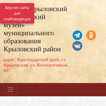
МКУК «Крыловский
Версия сайта
для
исторический
слабовидящих
музей»
муниципального
образования
Крыловский район
адрес: Краснодарский край, ст.
Крыловская, ул. Кооперативная,
69