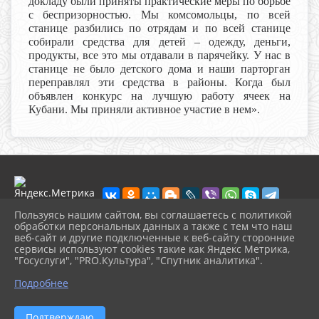
докладу были приняты практические меры по борьбе
с беспризорностью. Мы комсомольцы, по всей
станице разбились по отрядам и по всей станице
собирали средства для детей – одежду, деньги,
продукты, все это мы отдавали в парячейку. У нас в
станице не было детского дома и наши парторган
переправлял эти средства в районы. Когда был
объявлен конкурс на лучшую работу ячеек на
Кубани. Мы приняли активное участие в нем».
Пользуясь нашим сайтом, вы соглашаетесь с политикой
обработки персональных данных а также с тем что наш
веб-сайт и другие подключенные к веб-сайту сторонние
2026 г. muzeikim.ru
сервисы используют cookies такие как Яндекс Метрика,
Вход
"Госуслуги", "PRO.Культура", "Спутник аналитика".
Карта сайта
^
Политика обработки персональных данных
Подробнее
Сделано на KubCMS
Разработка и поддержка
Подтверждаю