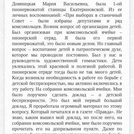
Домницкая Мария Васильевна, была 1-ой
пионервожатой станицы Екатериновской. Из ее
личных воспоминаний: «При выборах в станичный
Совет – были избраны депутатами и ряд
комсомольцев. Возник вопрос об организации детей.
Был организован при комсомольской ячейке –
пионерский отряд. Я была его первой
пионервожатой, это было новым делом. Но главный
вопрос – воспитание детей в патриотическом духе,
которое мы проводили постоянно. Был у нас и
руководитель художественной гимнастики. Дети
увлекались этой красивой и полезной работой. В
пионерском отряде тогда было не так много детей.
Когда возникла необходимость в работе по борьбе с
детской беспризорностью, мы активно включились в
эту работу. На собрании комсомольской ячейки. Мне
было поручено сделать доклад – о детской
беспризорности. Это был мой первый большой
доклад. Я проработала огромный материал по этому
вопросу. Который печатался и в газете «Правда». Не
знаю, каким вышел мой доклад, но после него, на
собрании комсомольской ячейки, мне было поручено
прочитать его на допризывном пункте. Далее по