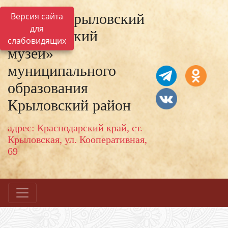
МКУК «Крыловский
Версия сайта
для
исторический
слабовидящих
музей»
муниципального
образования
Крыловский район
адрес: Краснодарский край, ст.
Крыловская, ул. Кооперативная,
69