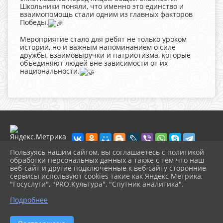
Школьники поняли, что именно это единство и
взаимопомощь стали одним из главных факторов
Победы.
Мероприятие стало для ребят не только уроком
истории, но и важным напоминанием о силе
дружбы, взаимовыручки и патриотизма, которые
объединяют людей вне зависимости от их
национальности.
Пользуясь нашим сайтом, вы соглашаетесь с политикой
обработки персональных данных а также с тем что наш
веб-сайт и другие подключенные к веб-сайту сторонние
2026 г. muzeikim.ru
сервисы используют cookies такие как Яндекс Метрика,
Вход
"Госуслуги", "PRO.Культура", "Спутник аналитика".
Карта сайта
^
Политика обработки персональных данных
Подробнее
Сделано на KubCMS