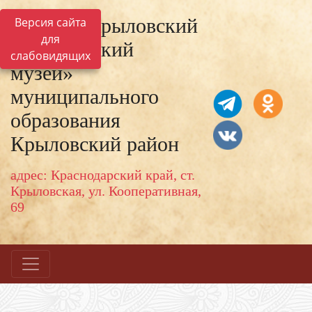
МКУК «Крыловский
Версия сайта
для
исторический
слабовидящих
музей»
муниципального
образования
Крыловский район
адрес: Краснодарский край, ст.
Крыловская, ул. Кооперативная,
69