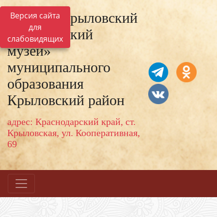
МКУК «Крыловский
Версия сайта
для
исторический
слабовидящих
музей»
муниципального
образования
Крыловский район
адрес: Краснодарский край, ст.
Крыловская, ул. Кооперативная,
69