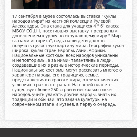
17 сентября в музее состоялась выставка "Куклы
народов мира" из частной коллекции Рулевой
Александры. Она стала для учащихся 4 " б" класса
МБОУ СОШ 1, посетивших выставку, прекрасным
дополнением к уроку по окружающему миру " Мир
глазами историка", ведь наши дети должны
получать целостную картину мира. География кукол
широка: куклы стран Европы, Азии, Африки.
Национальные костюмы всех народов уникальны
и неповторимы, а за ними- талантливые люди,
создававшие их в разные исторические периоды.
Национальные костюмы могут рассказать многое о
характере народа, его традициях, семье,
представлениях о красоте мира, о климатических
условиях в разных странах. На нашей планете
существует более 250 стран и несколько тысяч
народов, учить уважать другие народы, знать их
традиции и обычаи- это задача культуры на
современном этапе и музеев, в первую очередь.