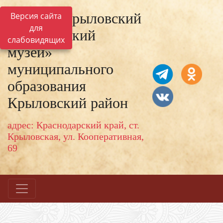
МКУК «Крыловский
Версия сайта
для
исторический
слабовидящих
музей»
муниципального
образования
Крыловский район
адрес: Краснодарский край, ст.
Крыловская, ул. Кооперативная,
69