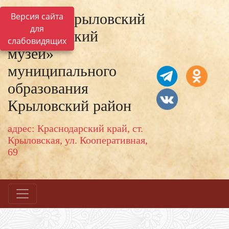
МКУК «Крыловский
Версия сайта
для
исторический
слабовидящих
музей»
муниципального
образования
Крыловский район
адрес: Краснодарский край, ст.
Крыловская, ул. Кооперативная,
69