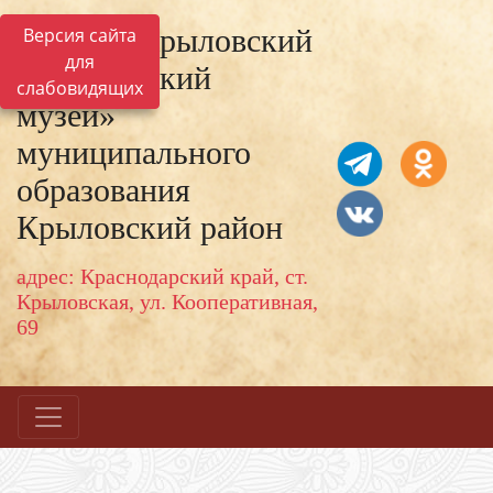
МКУК «Крыловский
Версия сайта
для
исторический
слабовидящих
музей»
муниципального
образования
Крыловский район
адрес: Краснодарский край, ст.
Крыловская, ул. Кооперативная,
69