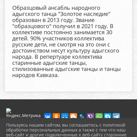
Образцовый ансабль народного
адыгского танца "Золотое наследие"
образован в 2013 году. Звание
"образцового" получил в 2021 году. В
коллективе постоянно занимается 30
детей. 90% участников коллектива
русские дети, не смотря на это они с
достоинством несут культуру адыгского
народа. В репертуаре коллектива
старинные адыгские танцы,
стилизованные адыгские танцы и танцы
народов Кавказа.
Пользуясь нашим сайтом, вы соглашаетесь с политикой
обработки персональных данных а также с тем что наш
веб-сайт и другие подключенные к веб-сайту сторонние
2026 г. muzeikim.ru