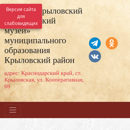
МКУК «Крыловский
Версия сайта
для
исторический
слабовидящих
музей»
муниципального
образования
Крыловский район
адрес: Краснодарский край, ст.
Крыловская, ул. Кооперативная,
69