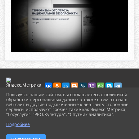
Пользуясь нашим сайтом, вы соглашаетесь с политикой
обработки персональных данных а также с тем что наш
веб-сайт и другие подключенные к веб-сайту сторонние
2026 г. muzeikim.ru
сервисы используют cookies такие как Яндекс Метрика,
Вход
"Госуслуги", "PRO.Культура", "Спутник аналитика".
Карта сайта
^
Политика обработки персональных данных
Подробнее
Сделано на KubCMS
Разработка и поддержка